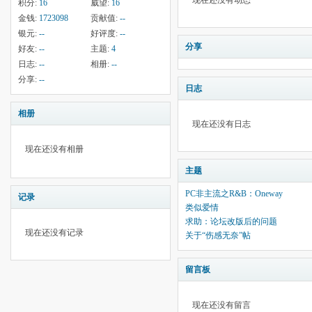
现在还没有动态
积分:
16
威望:
16
金钱:
1723098
贡献值:
--
银元:
--
好评度:
--
分享
好友:
--
主题:
4
日志:
--
相册:
--
分享:
--
日志
相册
现在还没有日志
现在还没有相册
主题
PC非主流之R&B：Oneway
记录
类似爱情
求助：论坛改版后的问题
现在还没有记录
关于“伤感无奈”帖
留言板
现在还没有留言