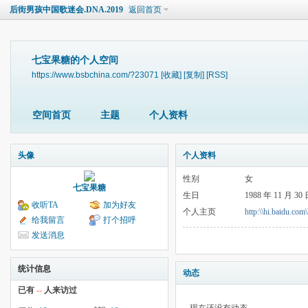
后街男孩中国歌迷会.DNA.2019
返回首页
七宝果糖的个人空间
https://www.bsbchina.com/?23071
[收藏]
[复制]
[RSS]
空间首页
主题
个人资料
头像
个人资料
性别
女
七宝果糖
生日
1988 年 11 月 30
收听TA
加为好友
个人主页
http:\\hi.baidu.com
给我留言
打个招呼
发送消息
统计信息
动态
已有
--
人来访过