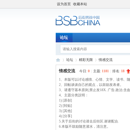
设为首页
收藏本站
论坛
论坛
精彩无限
情感交流
情感交流
今日:
0
|
主题:
1181
|
排名:
18
1、本版可以讨论感情、心情、文学、读书、
后
2、回帖谈谈自己的观点，以鼓励发表者。
»
›
›
3、请遵守基本原则,禁止发18X. 广告.政治.含
4、主題分类説明：
1) [原创]
2) [转贴]
3) [其他]
4) [分享]
5.关于后街的讨论请去后街区.谢谢配合.
6.本版不鼓励随意灌水，清注意。