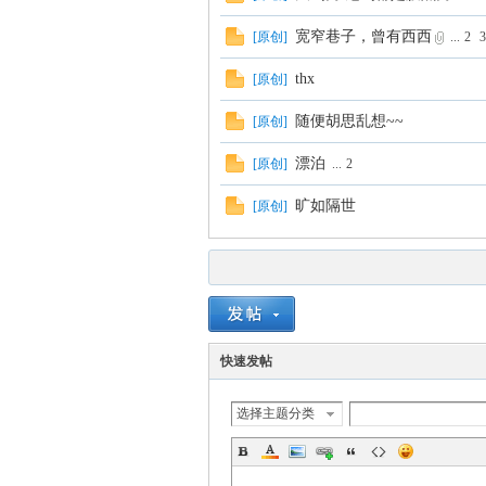
宽窄巷子，曾有西西
[
原创
]
...
2
3
thx
[
原创
]
随便胡思乱想~~
[
原创
]
歌
漂泊
[
原创
]
...
2
旷如隔世
[
原创
]
快速发帖
迷
选择主题分类