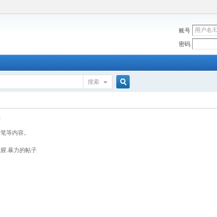
账号
密码
搜索
搜
随笔等内容。
索
血腥.暴力的帖子