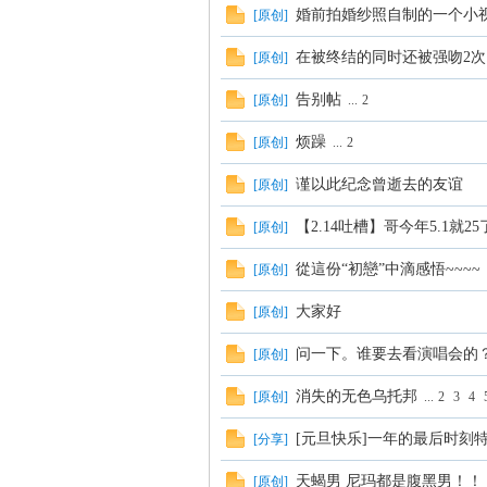
婚前拍婚纱照自制的一个小视频
[
原创
]
在被终结的同时还被强吻2次..
[
原创
]
告别帖
[
原创
]
...
2
烦躁
[
原创
]
...
2
谨以此纪念曾逝去的友谊
[
原创
]
中
【2.14吐槽】哥今年5.1就2
[
原创
]
從這份“初戀”中滴感悟~~~~
[
原创
]
大家好
[
原创
]
问一下。谁要去看演唱会的
[
原创
]
消失的无色乌托邦
[
原创
]
...
2
3
4
国
[元旦快乐]一年的最后时刻
[
分享
]
天蝎男 尼玛都是腹黑男！！
[
原创
]