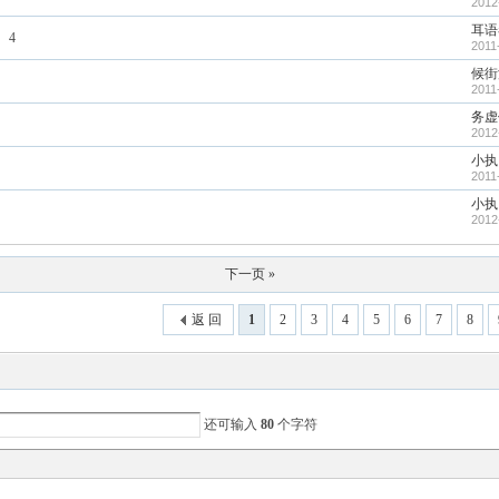
2012
耳语
4
2011
候街
2011
务虚
2012
小执
2011
小执
2012
下一页 »
返 回
1
2
3
4
5
6
7
8
还可输入
80
个字符