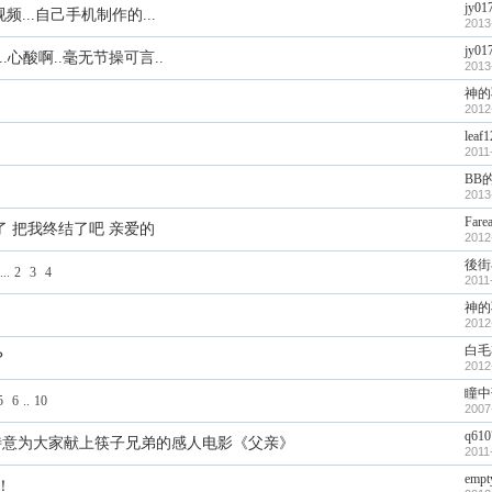
jy01
...自己手机制作的...
2013
jy01
心酸啊..毫无节操可言..
2013
神的
2012
leaf
2011
BB
2013
Farea
5了 把我终结了吧 亲爱的
2012
後街
...
2
3
4
2011
神的
2012
白毛
？
2012
瞳中
5
6
..
10
2007
q610
特意为大家献上筷子兄弟的感人电影《父亲》
2011
empt
！