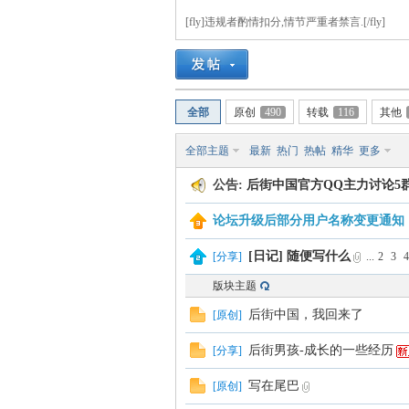
[fly]违规者酌情扣分,情节严重者禁言.[/fly]
街
全部
原创
490
转载
116
其他
全部主题
最新
热门
热帖
精华
更多
公告:
后街中国官方QQ主力讨论5群开放
论坛升级后部分用户名称变更通知
男
[日记] 随便写什么
[
分享
]
...
2
3
4
版块主题
后街中国，我回来了
[
原创
]
后街男孩-成长的一些经历
[
分享
]
写在尾巴
[
原创
]
孩