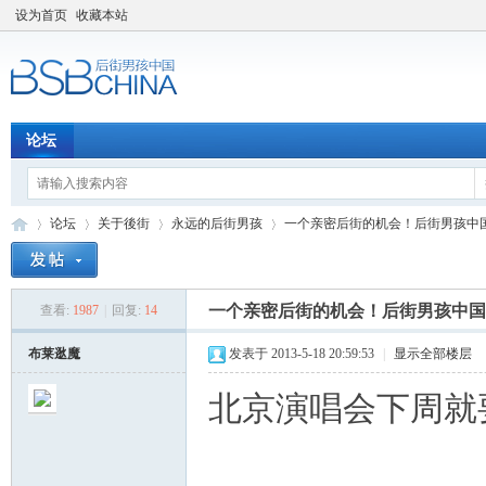
设为首页
收藏本站
论坛
论坛
关于後街
永远的后街男孩
一个亲密后街的机会！后街男孩中国巡
一个亲密后街的机会！后街男孩中国
查看:
1987
|
回复:
14
后
»
›
›
›
布莱逖魔
发表于 2013-5-18 20:59:53
|
显示全部楼层
北京演唱会下周就