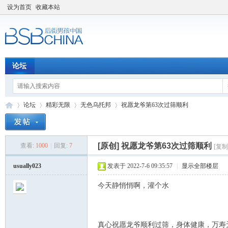
设为首页
收藏本站
论坛
论坛
精彩无限
无色乌托邦
祝愿龙爷第63次过筛顺利
[原创]
祝愿龙爷第63次过筛顺利
查看:
1000
|
回复:
7
[复制
后
»
›
›
›
usually023
发表于 2022-7-6 09:35:57
|
显示全部楼层
今天静悄悄啊，灌个水
真心祝愿龙爷顺利过筛，身体健康，万寿