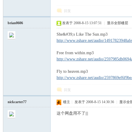
回复
街
brian0606
发表于 2008-8-15 13:07:51
|
显示全部楼层
She&#39;s Like The Sun.mp3
http://www.zshare.net/audio/14917823948afe
Free from within.mp3
http://www.zshare.net/audio/2597985db0694
Fly to heaven.mp3
男
http://www.zshare.net/audio/2597869ef6f9be
回复
nickcarter77
楼主
|
发表于 2008-8-15 14:30:36
|
显示全
这个网盘用不了|||
孩