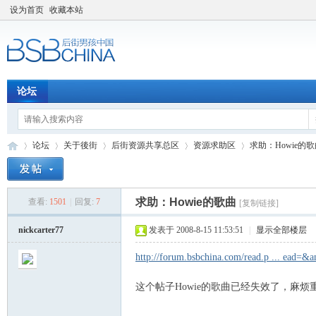
设为首页
收藏本站
论坛
论坛
关于後街
后街资源共享总区
资源求助区
求助：Howie的
求助：Howie的歌曲
查看:
1501
|
回复:
7
[复制链接]
后
»
›
›
›
›
nickcarter77
发表于 2008-8-15 11:53:51
|
显示全部楼层
http://forum.bsbchina.com/read.p ... ead=&
这个帖子Howie的歌曲已经失效了，麻烦