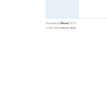
街
Powered by
Discuz!
X3.4
© 2001-2023
Discuz! Team
.
男
孩