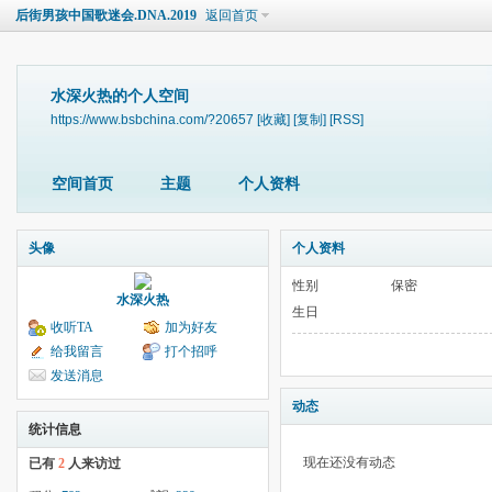
后街男孩中国歌迷会.DNA.2019
返回首页
水深火热的个人空间
https://www.bsbchina.com/?20657
[收藏]
[复制]
[RSS]
空间首页
主题
个人资料
头像
个人资料
性别
保密
水深火热
生日
收听TA
加为好友
给我留言
打个招呼
发送消息
动态
统计信息
现在还没有动态
已有
2
人来访过