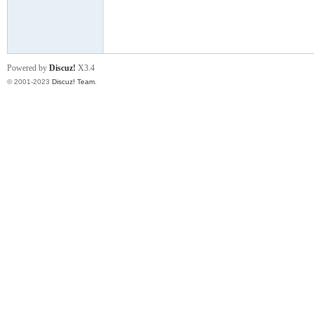
街
Powered by
Discuz!
X3.4
© 2001-2023
Discuz! Team
.
男
孩