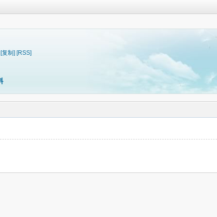
[复制]
[RSS]
料