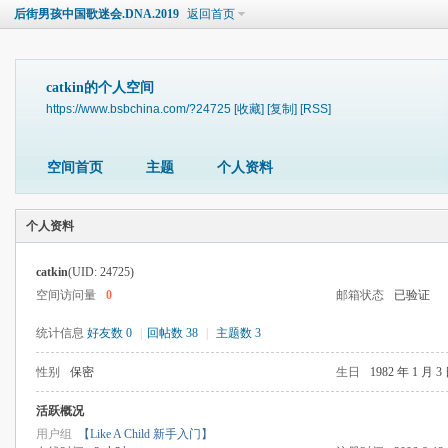
后街男孩中国歌迷会.DNA.2019
返回首页
catkin的个人空间
https://www.bsbchina.com/?24725
[收藏]
[复制]
[RSS]
空间首页
主题
个人资料
个人资料
catkin
(UID: 24725)
空间访问量
0
邮箱状态
已验证
统计信息
好友数 0
|
回帖数 38
|
主题数 3
性别
保密
生日
1982 年 1 月 3
活跃概况
用户组
【Like A Child 新手入门】