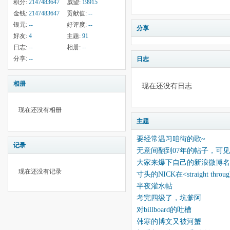
积分:
2147483647
威望:
19915
金钱:
2147483647
贡献值:
--
银元:
--
好评度:
--
分享
好友:
4
主题:
91
日志:
--
相册:
--
分享:
--
日志
相册
现在还没有日志
现在还没有相册
主题
要经常温习咱街的歌~
记录
无意间翻到07年的帖子，可见
大家来爆下自己的新浪微博名
现在还没有记录
寸头的NICK在<straight thr
半夜灌水帖
考完四级了，坑爹阿
对billboard的吐槽
韩寒的博文又被河蟹