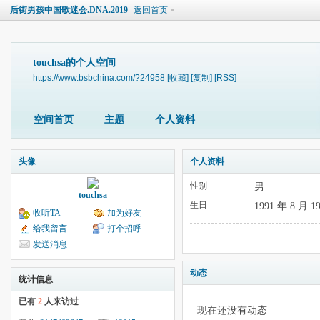
后街男孩中国歌迷会.DNA.2019
返回首页
touchsa的个人空间
https://www.bsbchina.com/?24958
[收藏]
[复制]
[RSS]
空间首页
主题
个人资料
头像
个人资料
性别
男
touchsa
生日
1991 年 8 月 1
收听TA
加为好友
给我留言
打个招呼
发送消息
动态
统计信息
已有
2
人来访过
现在还没有动态