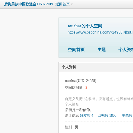
后街男孩中国歌迷会.DNA.2019
返回首页
touchsa的个人空间
https://www.bsbchina.com/?24958
[收藏]
空间首页
主题
个人资
个人资料
touchsa
(UID: 24958)
空间访问量
2
自定义头衔
这条街，没有起点，也没有终
个人签名
后街是一种信仰。
统计信息
好友数 4
|
回帖数 1805
|
主题数 
性别
男