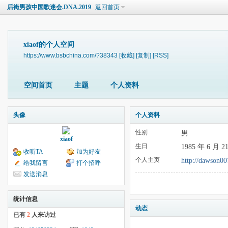
后街男孩中国歌迷会.DNA.2019
返回首页
xiaof的个人空间
https://www.bsbchina.com/?38343
[收藏]
[复制]
[RSS]
空间首页
主题
个人资料
头像
个人资料
性别
男
xiaof
生日
1985 年 6 月 2
收听TA
加为好友
个人主页
http://dawson00
给我留言
打个招呼
发送消息
统计信息
动态
已有
2
人来访过