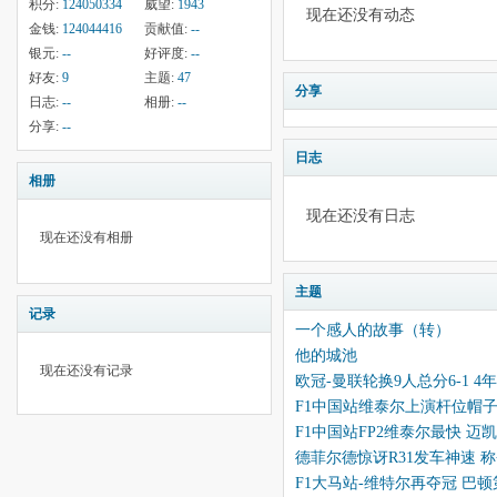
积分:
124050334
威望:
1943
现在还没有动态
金钱:
124044416
贡献值:
--
银元:
--
好评度:
--
好友:
9
主题:
47
分享
日志:
--
相册:
--
分享:
--
日志
相册
现在还没有日志
现在还没有相册
主题
记录
一个感人的故事（转）
他的城池
现在还没有记录
欧冠-曼联轮换9人总分6-1 
F1中国站维泰尔上演杆位帽
F1中国站FP2维泰尔最快 
德菲尔德惊讶R31发车神速 
F1大马站-维特尔再夺冠 巴