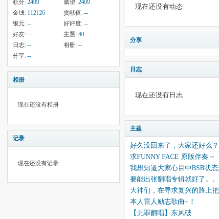
积分:
2409
威望:
2409
现在还没有动态
金钱:
112126
贡献值:
--
银元:
--
好评度:
--
好友:
--
主题:
40
分享
日志:
--
相册:
--
分享:
--
日志
相册
现在还没有日志
现在还没有相册
主题
记录
好久没回来了，大家还好么？
求FUNNY FACE 原版伴奏 ~
现在还没有记录
我想知道大家心目中BSB状
要能出张翻唱专辑就好了。。
大神们，在寻求复兴的路上把自
本人雷人励志歌曲~！
【无罪翻唱】东风破