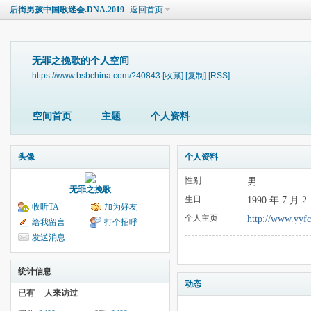
后街男孩中国歌迷会.DNA.2019
返回首页
无罪之挽歌的个人空间
https://www.bsbchina.com/?40843
[收藏]
[复制]
[RSS]
空间首页
主题
个人资料
头像
个人资料
性别
男
无罪之挽歌
生日
1990 年 7 月 2
收听TA
加为好友
个人主页
http://www.yyf
给我留言
打个招呼
发送消息
统计信息
动态
已有
--
人来访过