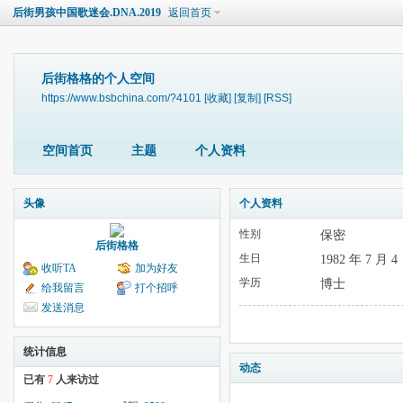
后街男孩中国歌迷会.DNA.2019
返回首页
后街格格的个人空间
https://www.bsbchina.com/?4101
[收藏]
[复制]
[RSS]
空间首页
主题
个人资料
头像
个人资料
性别
保密
后街格格
生日
1982 年 7 月 4
收听TA
加为好友
学历
博士
给我留言
打个招呼
发送消息
统计信息
动态
已有
7
人来访过