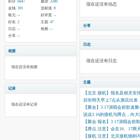
积分:
6047
威望:
2580
现在还没有动态
金钱:
391
贡献值:
8
银元:
--
好评度:
--
好友:
2
主题:
47
分享
日志:
--
相册:
--
分享:
--
日志
相册
现在还没有日志
现在还没有相册
主题
记录
【北京.接机】报名及相关安排(20
后街明天早上7点从酒店出发
现在还没有记录
【聚会】3.17演唱会前歌迷
说说3.16的接机与蹲点，向大
【聚会.报名】3.17演唱会
【蹲点.注意】会在16、17
【接机.注意】北京接机细则与