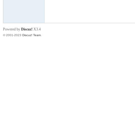
街
Powered by
Discuz!
X3.4
© 2001-2023
Discuz! Team
.
男
孩