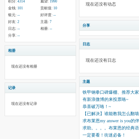
积分:
4314
威望:
1990
现在还没有动态
金钱:
101
贡献值:
10
银元:
--
好评度:
--
好友:
2
主题:
7
分享
日志:
--
相册:
--
分享:
--
日志
相册
现在还没有日志
现在还没有相册
主题
记录
铁甲钢拳口碑爆棚、推荐大家
有新浪微博的来投票咯~
现在还没有记录
恭喜破万咯！~
【已解决】谁能教我怎么翻墙
求布莱恩my answer is y
求助。。。。布莱恩的经典语
一定要看！街迷必备！