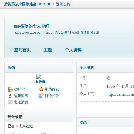
后街男孩中国歌迷会.DNA.2019
返回首页
bsb筱孩的个人空间
https://www.bsbchina.com/?51467
[收藏]
[复制]
[RSS]
空间首页
主题
个人资料
头像
个人资料
性别
女
bsb筱孩
生日
1995 年 1 月 1
收听TA
加为好友
个人主页
http://t.sina.co
给我留言
打个招呼
发送消息
统计信息
动态
已有
4
人来访过