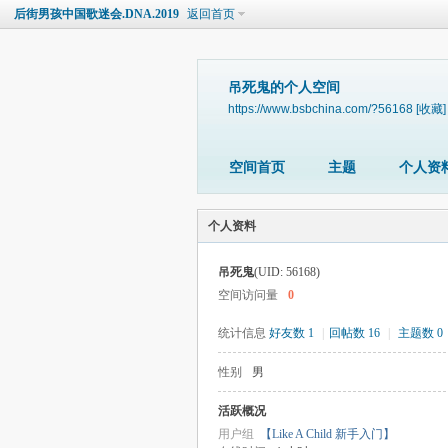
后街男孩中国歌迷会.DNA.2019
返回首页
吊死鬼的个人空间
https://www.bsbchina.com/?56168
[收藏]
空间首页
主题
个人资
个人资料
吊死鬼
(UID: 56168)
空间访问量
0
统计信息
好友数 1
|
回帖数 16
|
主题数 0
性别
男
活跃概况
用户组
【Like A Child 新手入门】