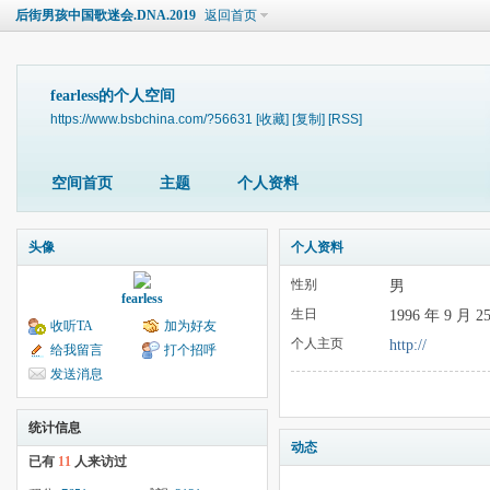
后街男孩中国歌迷会.DNA.2019
返回首页
fearless的个人空间
https://www.bsbchina.com/?56631
[收藏]
[复制]
[RSS]
空间首页
主题
个人资料
头像
个人资料
性别
男
fearless
生日
1996 年 9 月 2
收听TA
加为好友
个人主页
http://
给我留言
打个招呼
发送消息
统计信息
动态
已有
11
人来访过