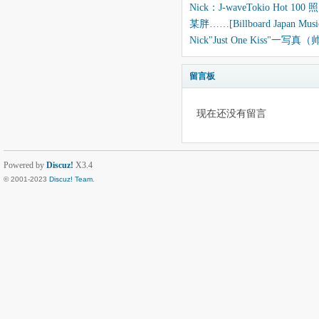
Nick：J-waveTokio Hot 100 
某胖……[Billboard Japan Music
Nick"Just One Kiss"一写真
留言板
现在还没有留言
Powered by
Discuz!
X3.4
© 2001-2023
Discuz! Team
.