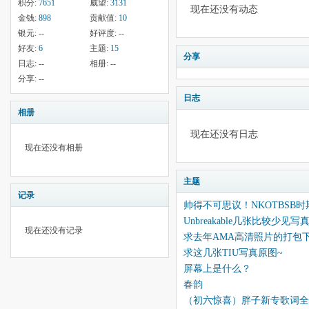
积分:
7651
威望:
3131
现在还没有动态
金钱:
898
贡献值:
10
银元:
--
好评度:
--
好友:
6
主题:
15
分享
日志:
--
相册:
--
分享:
--
日志
相册
现在还没有日志
现在还没有相册
主题
记录
帅得不可思议！NKOTBSB
Unbreakable几张比较少见
现在还没有记录
求去年AMA高清照片的打包
求这几张TIU写真原图~
屏幕上是什么？
春韵
（初六惊喜）胖子新专歌词全