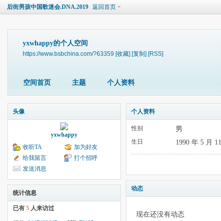
后街男孩中国歌迷会.DNA.2019
返回首页
yxwhappy的个人空间
https://www.bsbchina.com/?63359
[收藏]
[复制]
[RSS]
空间首页
主题
个人资料
头像
个人资料
性别
男
yxwhappy
生日
1990 年 5 月 1
收听TA
加为好友
给我留言
打个招呼
发送消息
动态
统计信息
已有
5
人来访过
现在还没有动态