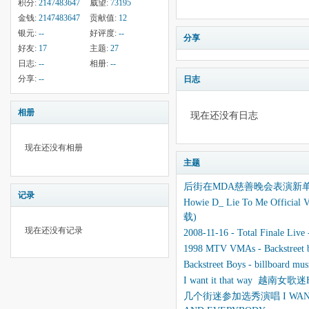
积分:
2147483647
威望:
73195
金钱:
2147483647
贡献值:
12
银元:
--
好评度:
--
分享
好友:
17
主题:
27
日志:
--
相册:
--
分享:
--
日志
相册
现在还没有日志
现在还没有相册
主题
后街在MDA慈善晚会表演新单I
记录
Howie D_ Lie To Me Official
载)
现在还没有记录
2008-11-16 - Total Finale L
1998 MTV VMAs - Backstreet 
Backstreet Boys - billboard mu
I want it that way 越南女歌迷
几个街迷参加选秀演唱 I WANT IT