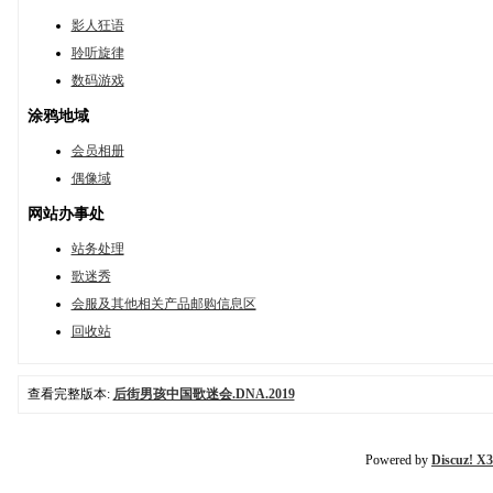
影人狂语
聆听旋律
数码游戏
涂鸦地域
会员相册
偶像域
网站办事处
站务处理
歌迷秀
会服及其他相关产品邮购信息区
回收站
查看完整版本:
后街男孩中国歌迷会.DNA.2019
Powered by
Discuz! X3