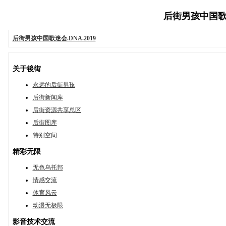
后街男孩中国歌迷会.
后街男孩中国歌迷会.DNA.2019
关于後街
永远的后街男孩
后街新闻库
后街资源共享总区
后街图库
特别空间
精彩无限
无色乌托邦
情感交流
体育风云
动漫无极限
影音技术交流