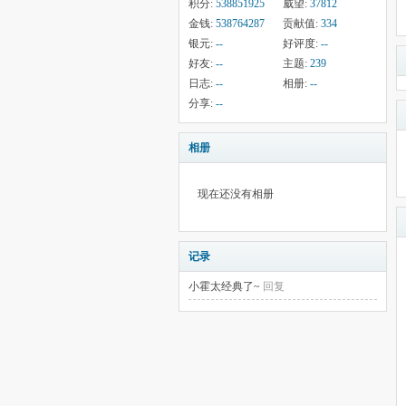
积分:
538851925
威望:
37812
金钱:
538764287
贡献值:
334
银元:
--
好评度:
--
好友:
--
主题:
239
日志:
--
相册:
--
分享:
--
相册
现在还没有相册
记录
小霍太经典了~
回复