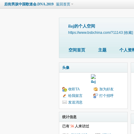
后街男孩中国歌迷会.DNA.2019
返回首页
ilaj的个人空间
https://www.bsbchina.com/?11143
[收藏]
空间首页
主题
个人资
头像
ilaj
收听TA
加为好友
给我留言
打个招呼
发送消息
统计信息
已有
56
人来访过