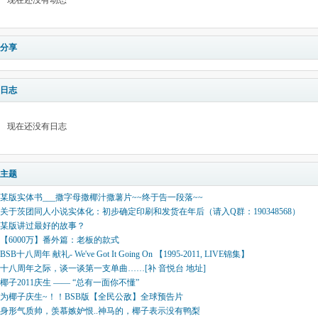
现在还没有动态
分享
日志
现在还没有日志
主题
某版实体书___撒字母撒椰汁撒薯片~~终于告一段落~~
关于茨团同人小说实体化：初步确定印刷和发货在年后（请入Q群：190348568）
某版讲过最好的故事？
【6000万】番外篇：老板的款式
BSB十八周年 献礼- We've Got It Going On 【1995-2011, LIVE锦集】
十八周年之际，谈一谈第一支单曲……[补 音悦台 地址]
椰子2011庆生 —— “总有一面你不懂”
为椰子庆生~！！BSB版【全民公敌】全球预告片
身形气质帅，羡慕嫉妒恨..神马的，椰子表示没有鸭梨